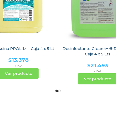
scina PROLIM – Caja 4 x 5 Lt
Desinfectante Clean4+ ® R
Caja 4 x 5 Lts
$
13.378
$
21.493
+ IVA
+ IVA
Ver producto
Ver producto