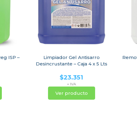
eg ISP –
Limpiador Gel Antisarro
Remov
Desincrustante – Caja 4 x 5 Lts
$
23.351
+ IVA
Ver producto