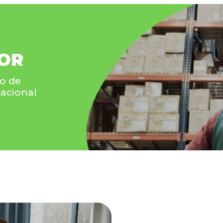
DOR
o de
nacional