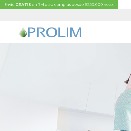
Envío
GRATIS
en RM para compras desde $250.000 neto.