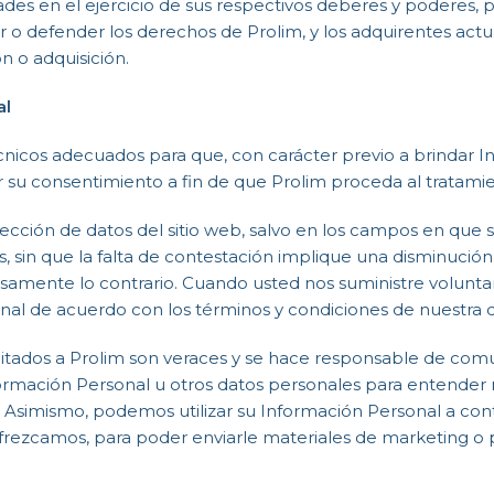
ades en el ejercicio de sus respectivos deberes y poderes, p
cer o defender los derechos de Prolim, y los adquirentes ac
n o adquisición.
al
écnicos adecuados para que, con carácter previo a brindar
 su consentimiento a fin de que Prolim proceda al tratami
ección de datos del sitio web, salvo en los campos en que se 
 sin que la falta de contestación implique una disminución e
amente lo contrario. Cuando usted nos suministre voluntar
onal de acuerdo con los términos y condiciones de nuestra 
ilitados a Prolim son veraces y se hace responsable de comu
ormación Personal u otros datos personales para entender 
Asimismo, podemos utilizar su Información Personal a conta
 ofrezcamos, para poder enviarle materiales de marketing 