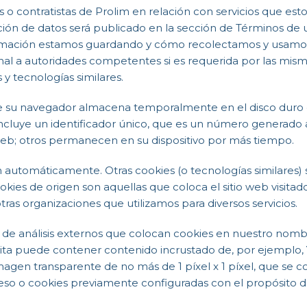
 contratistas de Prolim en relación con servicios que estos
ón de datos será publicado en la sección de Términos de us
mación estamos guardando y cómo recolectamos y usamos 
a autoridades competentes si es requerida por las mismas.
s y tecnologías similares.
 su navegador almacena temporalmente en el disco duro de
incluye un identificador único, que es un número generado
o web; otros permanecen en su dispositivo por más tiempo.
n automáticamente. Otras cookies (o tecnologías similares)
ookies de origen son aquellas que coloca el sitio web visitad
ras organizaciones que utilizamos para diversos servicios.
 de análisis externos que colocan cookies en nuestro nomb
visita puede contener contenido incrustado de, por ejemplo
imagen transparente de no más de 1 píxel x 1 píxel, que se c
cceso o cookies previamente configuradas con el propósito 