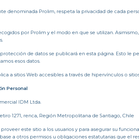
te denominada Prolim, respeta la privacidad de cada perso
recogidos por Prolim y el modo en que se utilizan. Asimis
s.
 protección de datos se publicará en esta página. Esto le 
zamos esos datos.
ica a sitios Web accesibles a través de hipervínculos o siti
ión Personal
mercial IDM Ltda.
etiro 1271, renca, Región Metropolitana de Santiago, Chile
roveer este sitio a los usuarios y para asegurar su funcio
ase a otros permisos u obligaciones estatutarias que el re