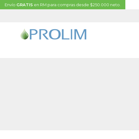
Envío
GRATIS
en RM para compras desde $250.000 neto.