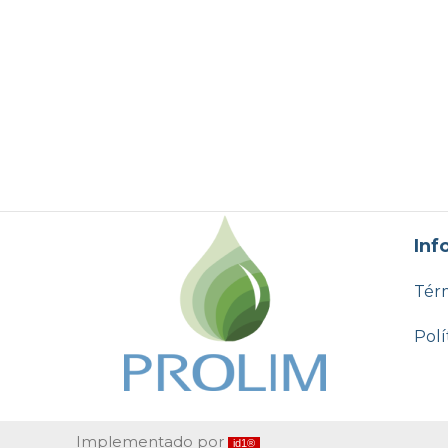
Inf
Térm
Polí
Implementado por
id1®