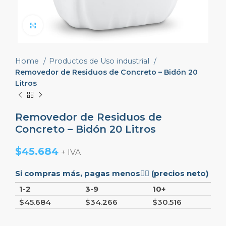
Click to enlarge
Home
Productos de Uso industrial
Removedor de Residuos de Concreto – Bidón 20
Litros
Removedor de Residuos de
Concreto – Bidón 20 Litros
$
45.684
+ IVA
Si compras más, pagas menos👇🏼 (precios neto)
1-2
3-9
10+
$
45.684
$
34.266
$
30.516