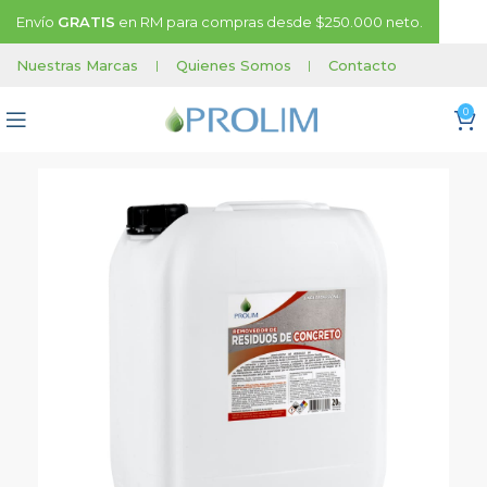
Envío
GRATIS
en RM para compras desde $250.000 neto.
Nuestras Marcas
|
Quienes Somos
|
Contacto
0