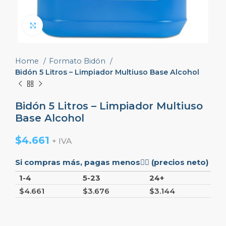
Click to enlarge
Home
Formato Bidón
Bidón 5 Litros – Limpiador Multiuso Base Alcohol
Bidón 5 Litros – Limpiador Multiuso
Base Alcohol
$
4.661
+ IVA
Si compras más, pagas menos👇🏼 (precios neto)
1-4
5-23
24+
$
4.661
$
3.676
$
3.144