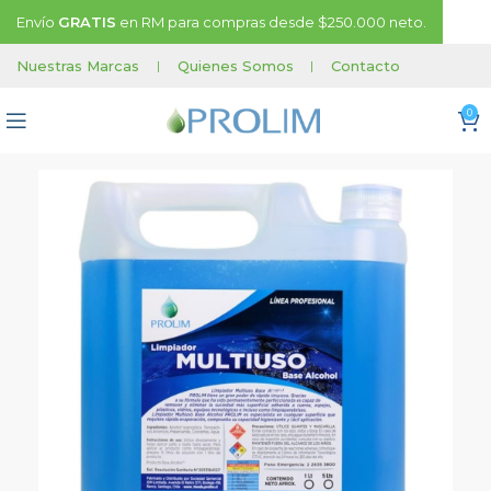
Envío
GRATIS
en RM para compras desde $250.000 neto.
Nuestras Marcas
|
Quienes Somos
|
Contacto
0