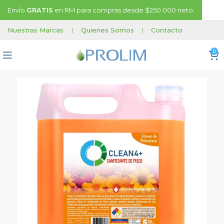
Envío
GRATIS
en RM para compras desde $250.000 neto.
Nuestras Marcas
|
Quienes Somos
|
Contacto
0