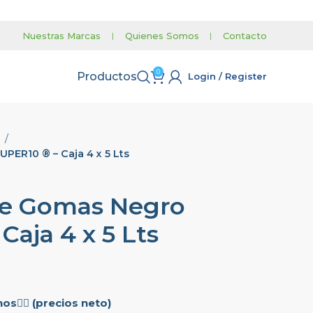
Nuestras Marcas
|
Quienes Somos
|
Contacto
0
Productos
Login / Register
z
PER10 ® – Caja 4 x 5 Lts
de Gomas Negro
Caja 4 x 5 Lts
s👇🏼 (precios neto)