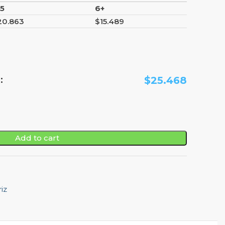
-5
6+
20.863
$
15.489
:
$
25.468
Add to cart
iz