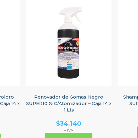
coloro
Renovador de Gomas Negro
Shamp
aja 14 x
SUPER10 ® C/Atomizador – Caja 14 x
SUP
1 Lts
$
34.140
+ IVA