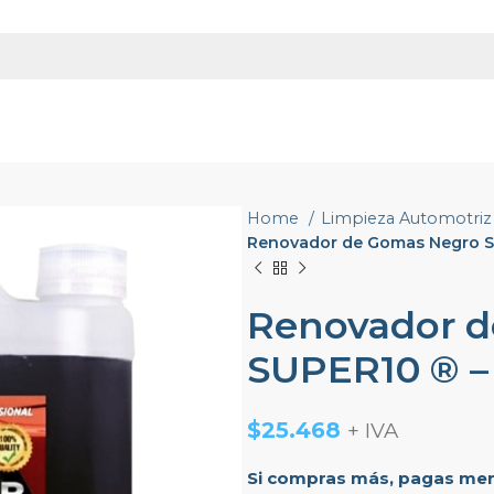
Home
Limpieza Automotri
Renovador de Gomas Negro SU
Renovador 
SUPER10 ® – 
$
25.468
+ IVA
Si compras más, pagas meno