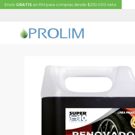
Envío
GRATIS
en RM para compras desde $250.000 neto.