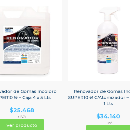
ador de Gomas Incoloro
Renovador de Gomas In
ER10 ® – Caja 4 x 5 Lts
SUPER10 ® C/Atomizador – C
1 Lts
$
25.468
$
34.140
+ IVA
+ IVA
Ver producto