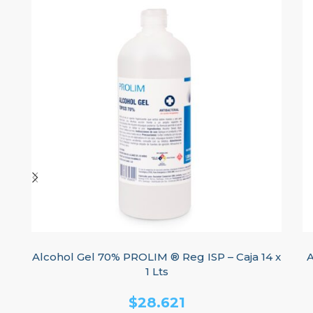
Alcohol Gel 70% PROLIM ® Reg ISP – Caja 14 x
A
1 Lts
$
28.621