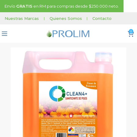
Envío
GRATIS
en RM para compras desde $250.000 neto.
Nuestras Marcas
|
Quienes Somos
|
Contacto
0