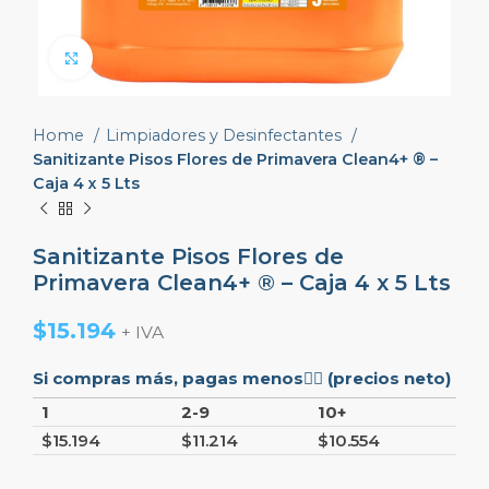
Click to enlarge
Home
Limpiadores y Desinfectantes
Sanitizante Pisos Flores de Primavera Clean4+ ® –
Caja 4 x 5 Lts
Sanitizante Pisos Flores de
Primavera Clean4+ ® – Caja 4 x 5 Lts
$
15.194
+ IVA
Si compras más, pagas menos👇🏼 (precios neto)
1
2-9
10+
$
15.194
$
11.214
$
10.554