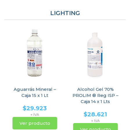
LIGHTING
Aguarrás Mineral –
Alcohol Gel 70%
Caja 15 x 1 Lt
PROLIM ® Reg ISP –
Caja 14 x 1 Lts
$
29.923
$
28.621
+ IVA
+ IVA
Ver producto
Ver producto