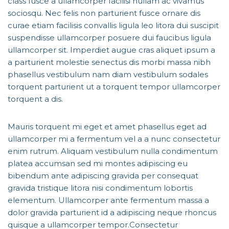
class fusce a ullamcorper facilisi nullam ac vivamus
sociosqu. Nec felis non parturient fusce ornare dis
curae etiam facilisis convallis ligula leo litora dui suscipit
suspendisse ullamcorper posuere dui faucibus ligula
ullamcorper sit. Imperdiet augue cras aliquet ipsum a
a parturient molestie senectus dis morbi massa nibh
phasellus vestibulum nam diam vestibulum sodales
torquent parturient ut a torquent tempor ullamcorper
torquent a dis.
Mauris torquent mi eget et amet phasellus eget ad
ullamcorper mi a fermentum vel a a nunc consectetur
enim rutrum. Aliquam vestibulum nulla condimentum
platea accumsan sed mi montes adipiscing eu
bibendum ante adipiscing gravida per consequat
gravida tristique litora nisi condimentum lobortis
elementum. Ullamcorper ante fermentum massa a
dolor gravida parturient id a adipiscing neque rhoncus
quisque a ullamcorper tempor.Consectetur