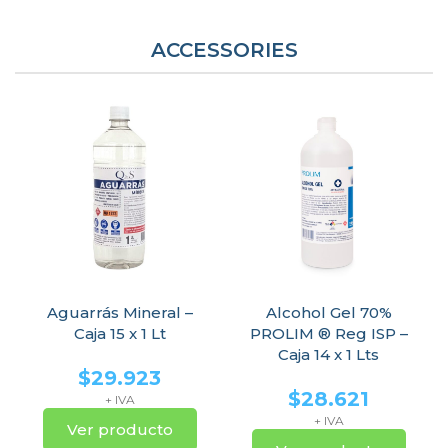
ACCESSORIES
Aguarrás Mineral –
Alcohol Gel 70%
Caja 15 x 1 Lt
PROLIM ® Reg ISP –
Caja 14 x 1 Lts
$
29.923
$
28.621
+ IVA
+ IVA
Ver producto