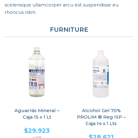
scelerisque ullamcorper arcu est suspendisse eu
rhoncus nibh.
FURNITURE
Aguarrás Mineral –
Alcohol Gel 70%
Caja 15 x 1 Lt
PROLIM ® Reg ISP –
Caja 14 x 1 Lts
$
29.923
$
28.621
+ IVA