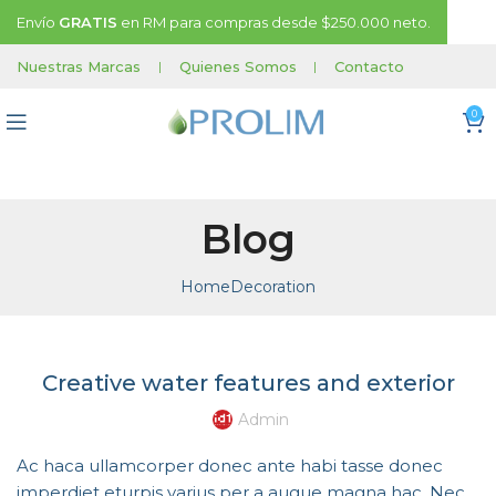
Envío
GRATIS
en RM para compras desde $250.000 neto.
Nuestras Marcas
|
Quienes Somos
|
Contacto
0
Blog
Home
Decoration
DECORATION
Creative water features and exterior
Admin
Ac haca ullamcorper donec ante habi tasse donec
imperdiet eturpis varius per a augue magna hac. Nec