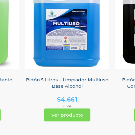
ctante
Bidón 5 Litros – Limpiador Multiuso
Bidón
Base Alcohol
Go
$
4.661
+ IVA
Ver producto