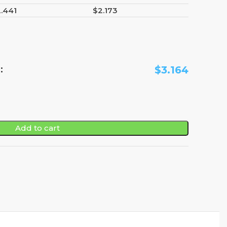
2.441
$
2.173
:
$
3.164
Add to cart