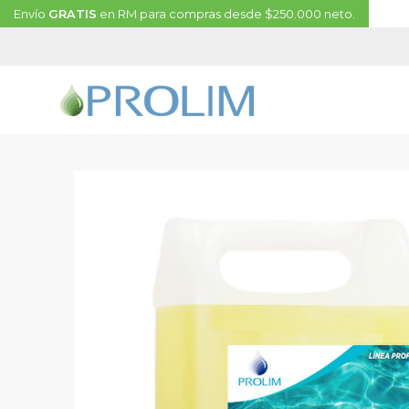
Envío
GRATIS
en RM para compras desde $250.000 neto.