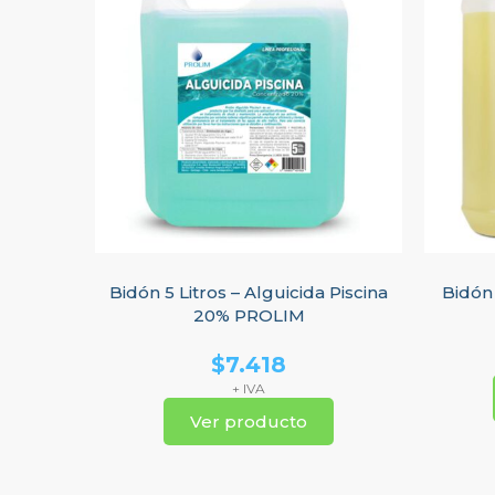
Bidón 5 Litros – Alguicida Piscina
Bidón 
20% PROLIM
$
7.418
+ IVA
Ver producto