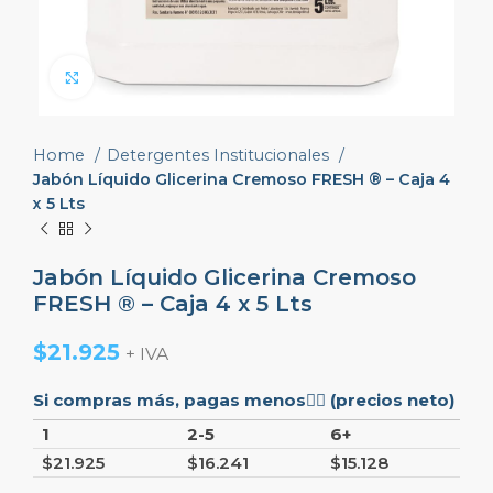
Click to enlarge
Home
Detergentes Institucionales
Jabón Líquido Glicerina Cremoso FRESH ® – Caja 4
x 5 Lts
Jabón Líquido Glicerina Cremoso
FRESH ® – Caja 4 x 5 Lts
$
21.925
+ IVA
Si compras más, pagas menos👇🏼 (precios neto)
1
2-5
6+
$
21.925
$
16.241
$
15.128