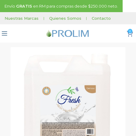
Envío
GRATIS
en RM para compras desde $250.000 neto.
Nuestras Marcas
|
Quienes Somos
|
Contacto
0