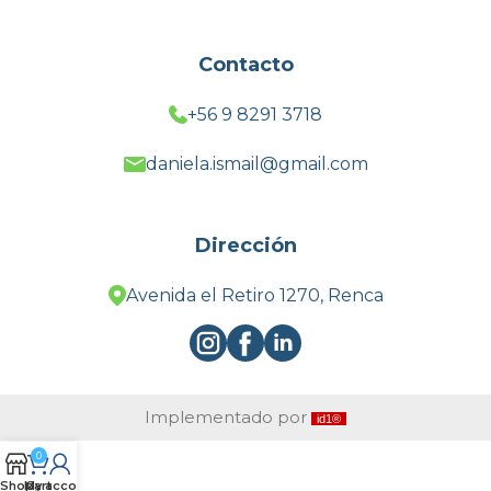
Contacto
+56 9 8291 3718
daniela.ismail@gmail.com
Dirección
Avenida el Retiro 1270, Renca
Implementado por
id1®
0
Shop
My account
Cart