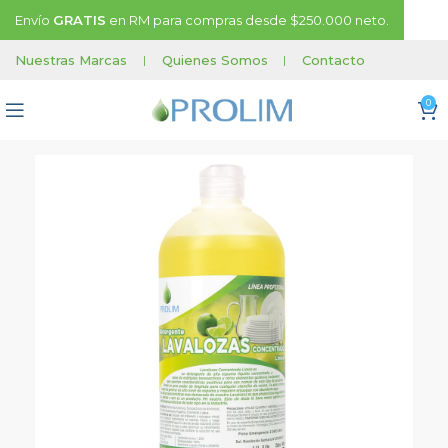
Envío
GRATIS
en RM para compras desde $250.000 neto.
Nuestras Marcas
|
Quienes Somos
|
Contacto
0