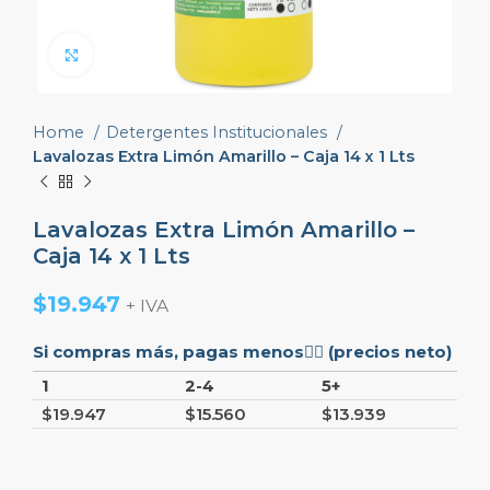
Click to enlarge
Home
Detergentes Institucionales
Lavalozas Extra Limón Amarillo – Caja 14 x 1 Lts
Lavalozas Extra Limón Amarillo –
Caja 14 x 1 Lts
$
19.947
+ IVA
Si compras más, pagas menos👇🏼 (precios neto)
1
2-4
5+
$
19.947
$
15.560
$
13.939