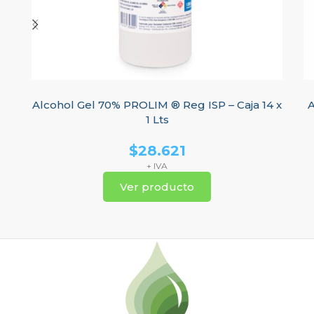
Alcohol Gel 70% PROLIM ® Reg ISP – Caja 14 x
A
1 Lts
$
28.621
+ IVA
Ver producto