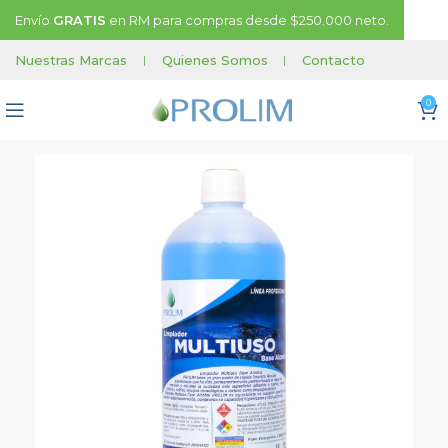
Envío
GRATIS
en RM para compras desde $250.000 neto.
Nuestras Marcas
|
Quienes Somos
|
Contacto
0